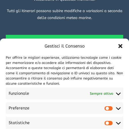
Tutti gli itinerari possono subire modifiche o variazioni a seconda
delle condizioni meteo marine.
WHATSAPP
Gestisci il Consenso
Per offrire le migliori esperienze, utilizziamo tecnologie come i cookie
Quick links
per memorizzare e/o accedere alle informazioni del dispositivo.
Acconsentire a queste tecnologie ci permetterà di elaborare dati
come il comportamento di navigazione o ID univoci su questo sito. Non
Home
acconsentire o ritirare il consenso può influire negativamente su
Chi siamo
alcune caratteristiche e funzioni.
Dove siamo
Funzionale
Sempre attivo
Gallery
Partner e affiliazioni
Preferenze
Tropea Crociere e tour in barca il MEGLIO del 2026
FAQs
Statistiche
Cookie Policy (EU)