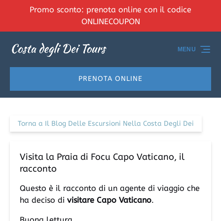
Promo sconto: prenota online con il codice
Vai alla navigazione principale
Vai al contenuto
Vai al piè di pagina
ONLINECOUPON
MENU
PRENOTA ONLINE
Torna a Il Blog Delle Escursioni Nella Costa Degli Dei
Visita la Praia di Focu Capo Vaticano, il
racconto
Questo è il racconto di un agente di viaggio che
ha deciso di
visitare Capo Vaticano
.
Buona lettura.